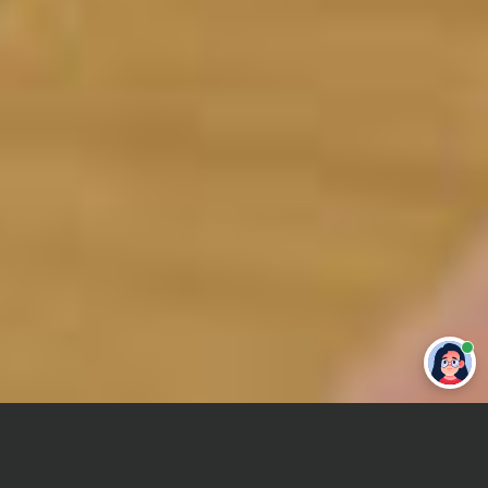
Привет 👋 Могу сделать студенческую
работу за тебя
Главная
Реферат
Теория принятия решений