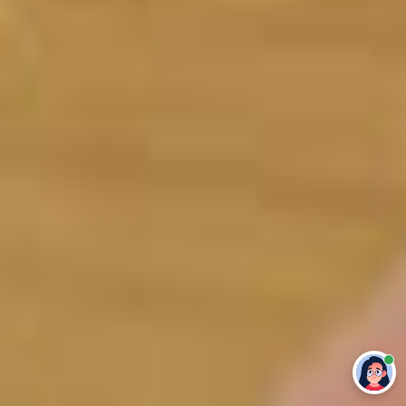
Привет 👋 Могу сделать студенческую
работу за тебя