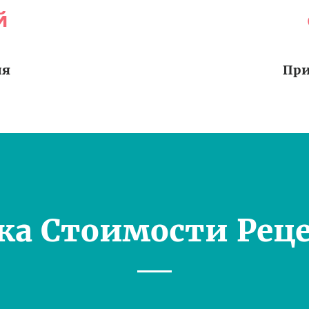
й
ия
При
ка Стоимости Рец