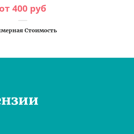
от
400
руб
мерная Стоимость
ензии