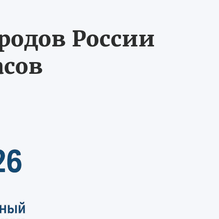
ородов России
асов