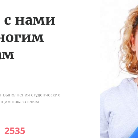
 с нами
многим
ам
ыт выполнения студенческих
ующим показателям
2535