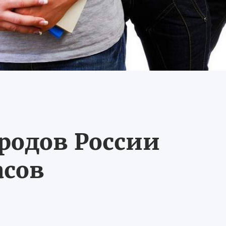
ородов России
асов