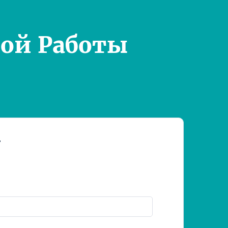
ой Работы
т