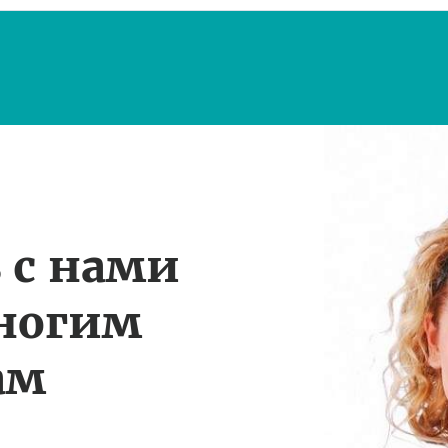
 с нами
многим
ам