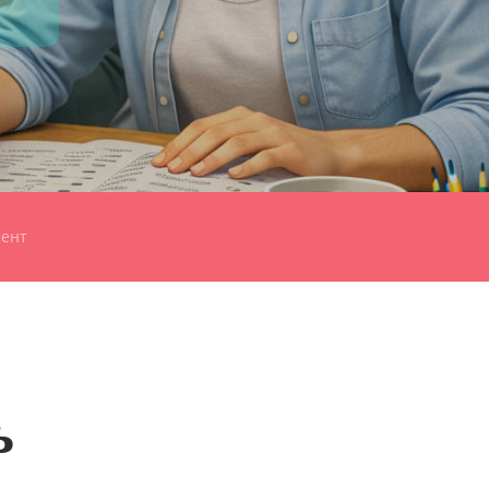
ент
ь