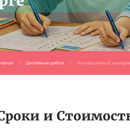
рге
лавная
Дипломная работа
Инновационный менеджм
Сроки и Стоимост