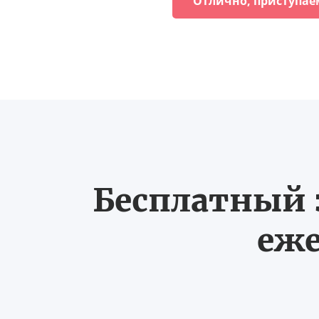
Отлично, приступае
Бесплатный з
еже