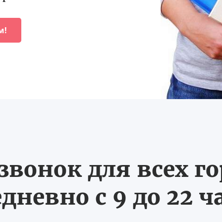
м!
вонок для всех г
дневно с 9 до 22 ч