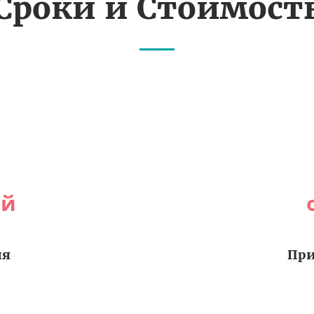
Сроки и Стоимост
ей
ия
При