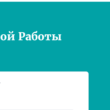
ой Работы
т