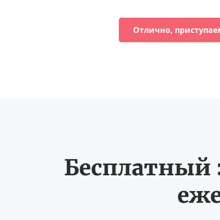
Отлично, приступае
Бесплатный з
еже