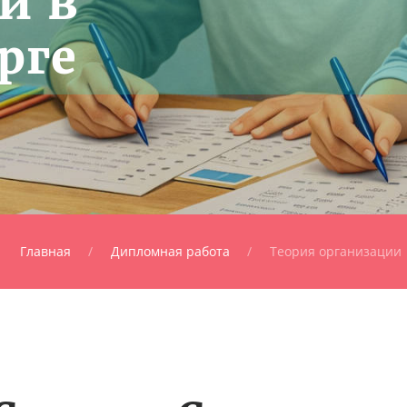
и в
рге
Главная
Дипломная работа
Теория организации