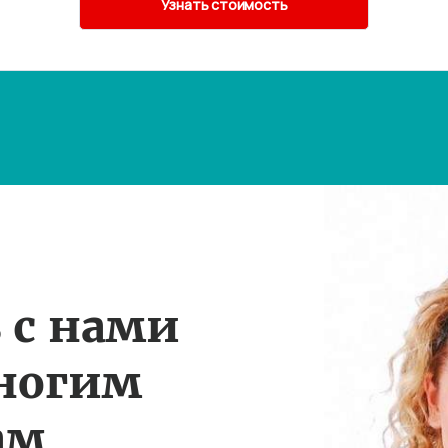
 с нами
многим
ам