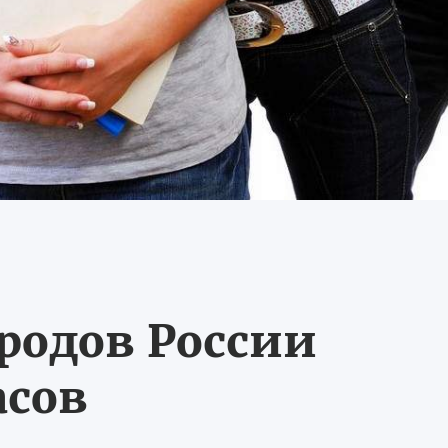
ородов России
асов