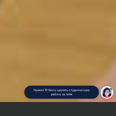
Привет 👋 Могу сделать студенческую
работу за тебя
Главная
Контрольная работа
Архитектура