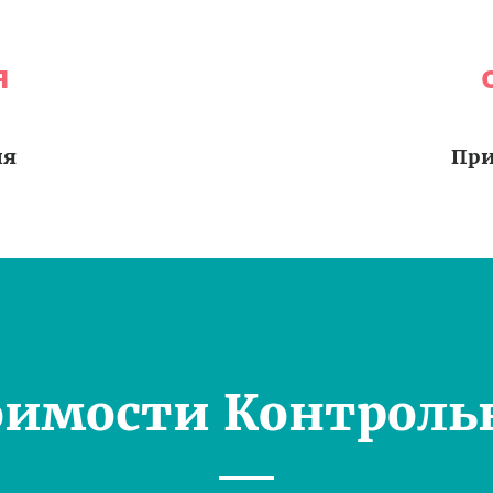
я
ия
При
оимости Контроль