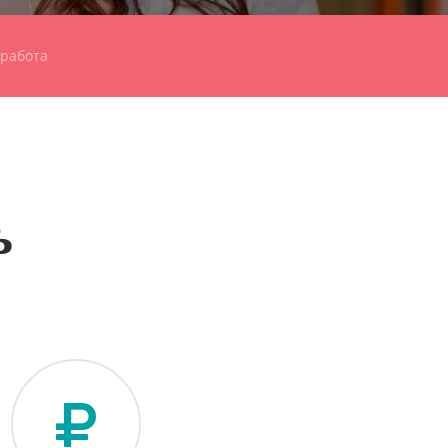
работа
ь