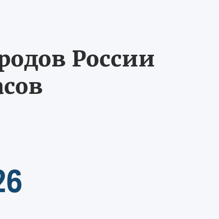
ородов России
асов