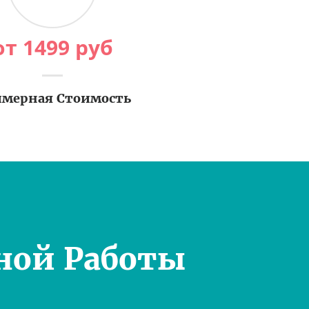
от
1499
руб
мерная Стоимость
ной Работы