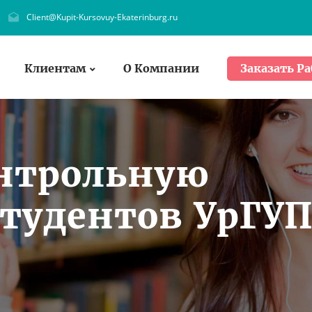
Client@Kupit-Kursovuy-Ekaterinburg.ru
Клиентам
О Компании
Заказать Ра
онтрольную
студентов УрГУ