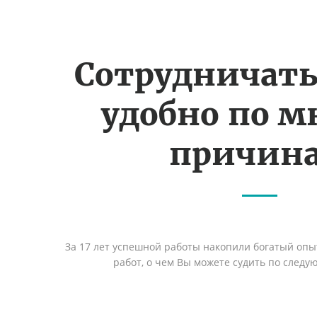
Сотрудничать
удобно по 
причин
За 17 лет успешной работы накопили богатый оп
работ, о чем Вы можете судить по след