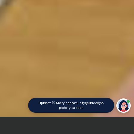
Привет 👋 Могу сделать студенческую
работу за тебя
Главная
Контрольная работа