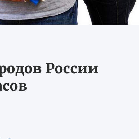
ородов России
асов