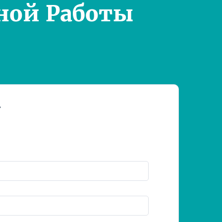
ной Работы
т