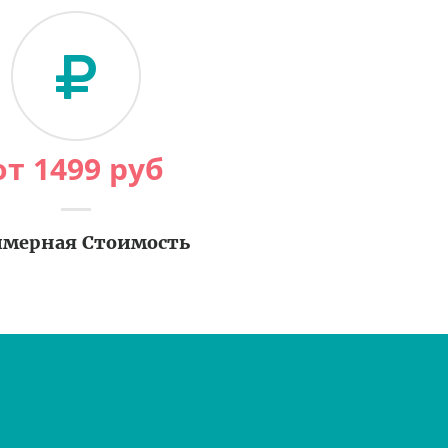
от
1499
руб
мерная Стоимость