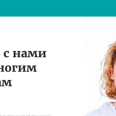
 с нами
многим
ам