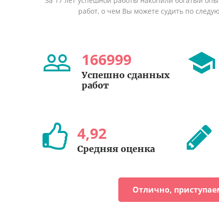
За 17 лет успешной работы накопили богатый оп
работ, о чем Вы можете судить по след
166999
Успешно сданных
работ
4
,
92
Средняя оценка
Отлично, приступае