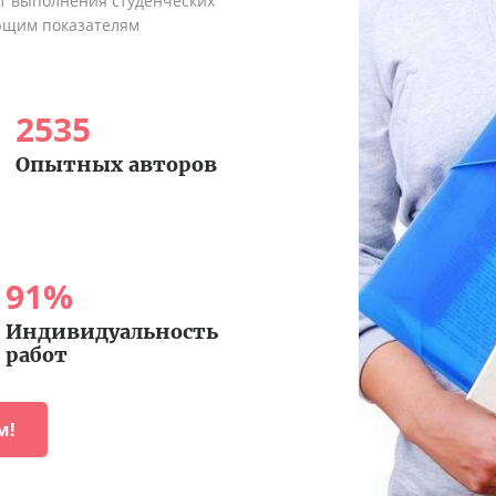
ыт выполнения студенческих
ующим показателям
2535
Опытных авторов
91
%
Индивидуальность
работ
м!