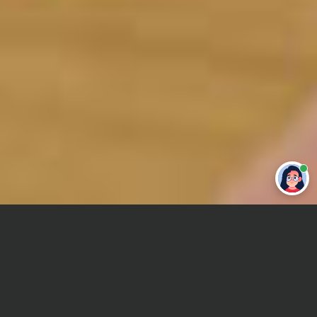
Привет 👋 Могу сделать студенческую
работу за тебя
Главная
Контрольная работа
Инвестиционный менеджмент