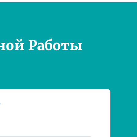
ной Работы
т