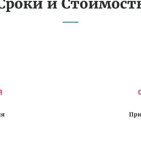
Сроки и Стоимост
я
ия
При