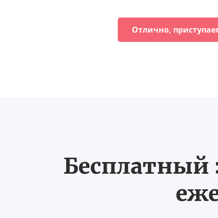
Отлично, приступае
Бесплатный з
еже