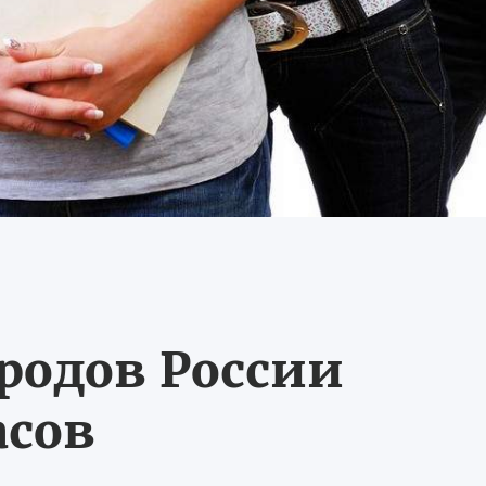
ородов России
асов