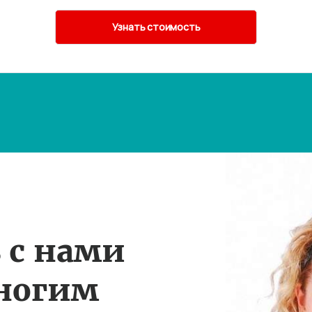
 с нами
многим