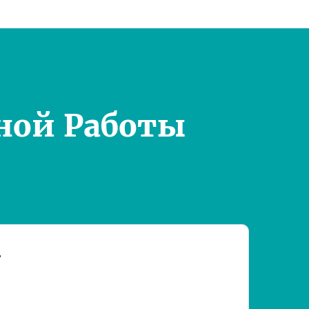
ной Работы
т