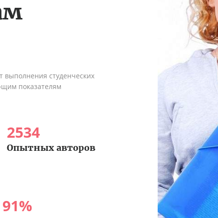
ам
ыт выполнения студенческих
ующим показателям
2534
Опытных авторов
91
%