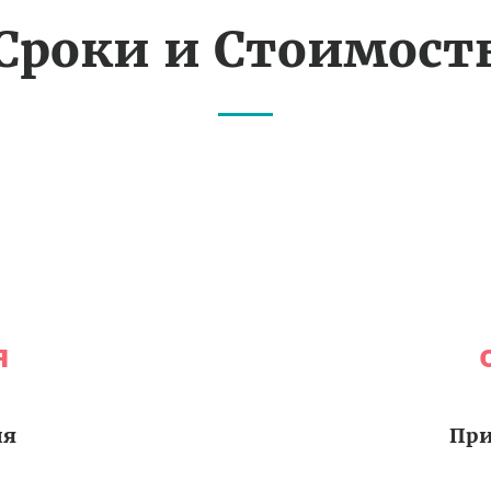
Сроки и Стоимост
я
ия
При