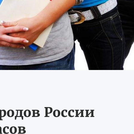
ородов России
асов