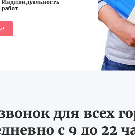
Индивидуальность
работ
м!
вонок для всех г
дневно с 9 до 22 ч