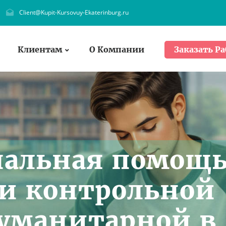
Client@Kupit-Kursovuy-Ekaterinburg.ru
Клиентам
О Компании
Заказать Ра
нальная помощ
и контрольной
гуманитарной в