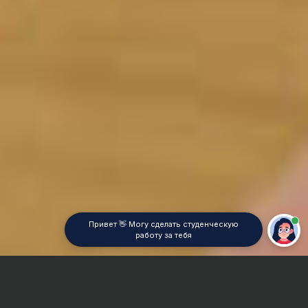
Привет 👋 Могу сделать студенческую
работу за тебя
Главная
Контрольная работа
Математические методы в психологии