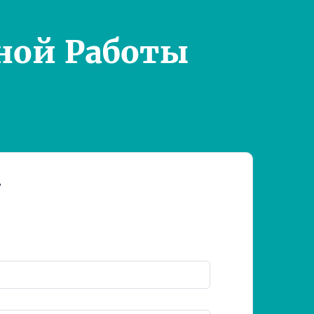
ной Работы
т