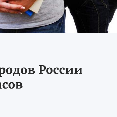
ородов России
асов