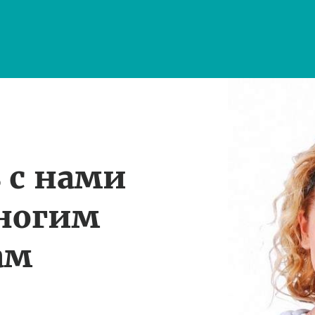
 с нами
многим
ам