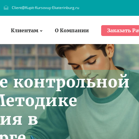
Client@Kupit-Kursovuy-Ekaterinburg.ru
Клиентам
О Компании
Заказать Ра
е контрольной
Методике
ия в
рге