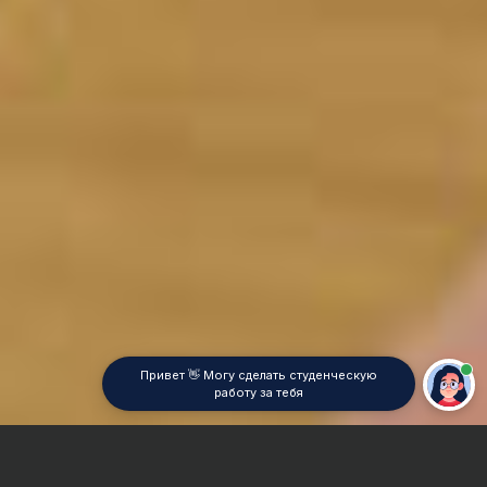
Привет 👋 Могу сделать студенческую
работу за тебя
Главная
Контрольная работа
Реклама и PR