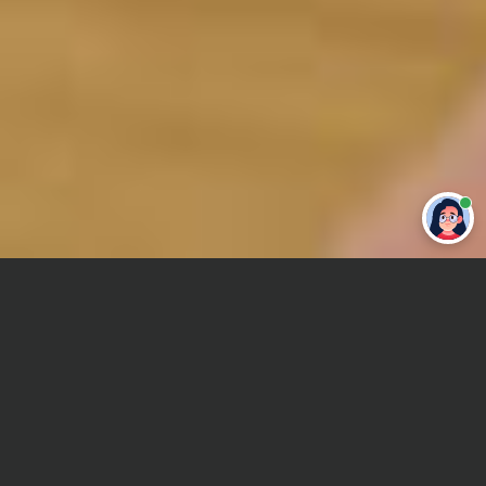
Привет 👋 Могу сделать студенческую
работу за тебя
Главная
Контрольная работа
Высшая математика
Сроки и Стоимость