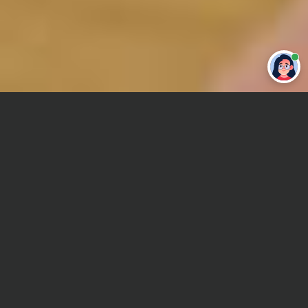
Привет 👋 Могу сделать студенческую
работу за тебя
Главная
Контрольная работа
Юриспруденция
Сроки и Стоимость