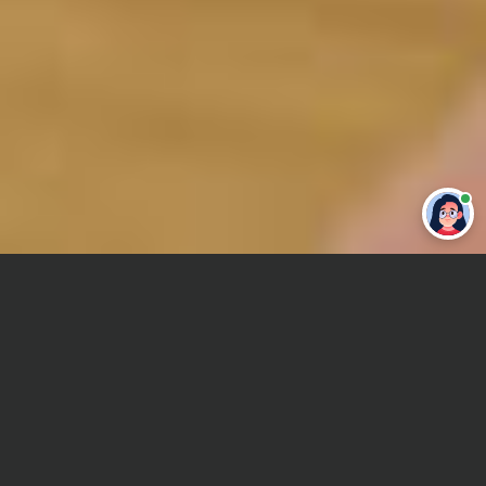
Привет 👋 Могу сделать студенческую
работу за тебя
Главная
Контрольная работа
Зоотехника
Сроки и Стоимость