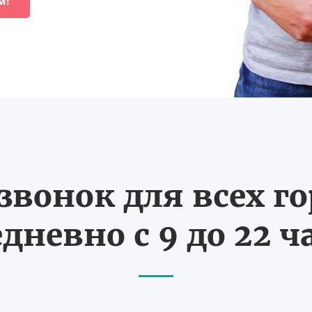
м!
вонок для всех г
дневно с 9 до 22 ч