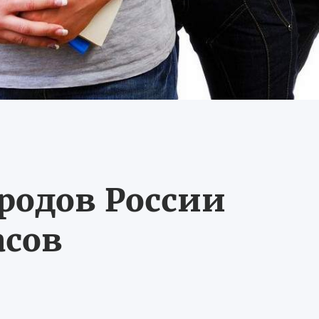
ородов России
асов