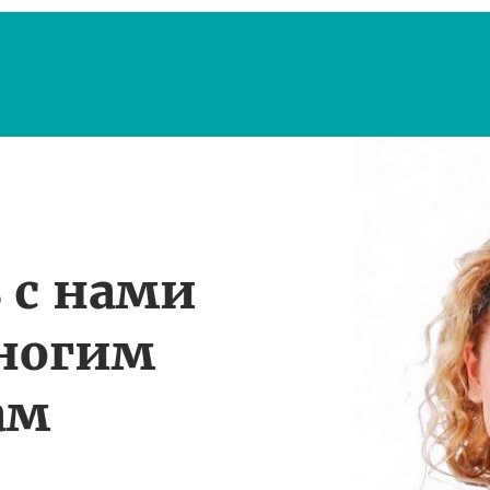
 с нами
многим
ам