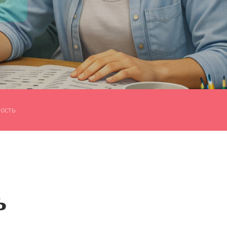
ость
ь