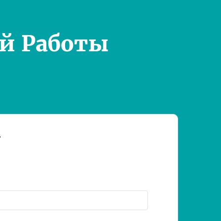
й Работы
т