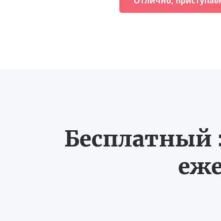
Отлично, приступае
Бесплатный з
еже