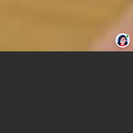
Привет 👋 Могу сделать студенческую
работу за тебя
Главная
Курсовая работа
Электроснабжение
Сроки и Стоимость