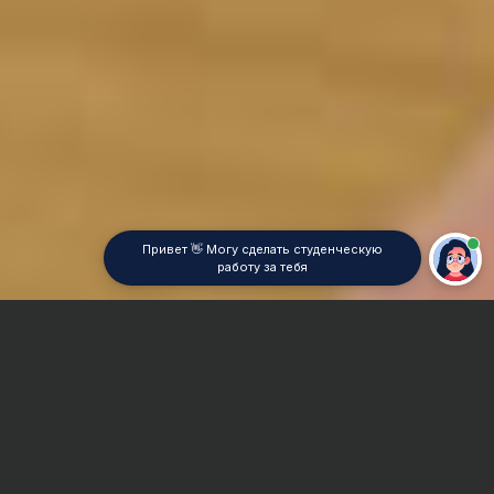
Привет 👋 Могу сделать студенческую
работу за тебя
Главная
Курсовая работа
Топография