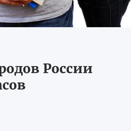
ородов России
асов