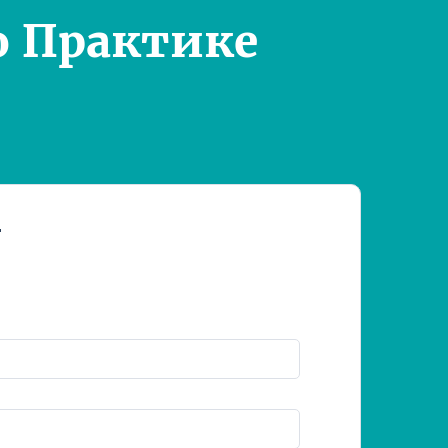
о Практике
т