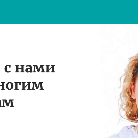
 с нами
многим
ам