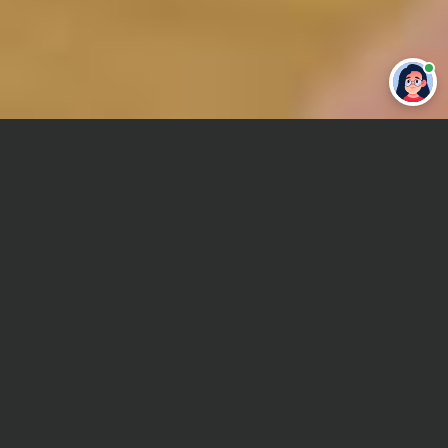
Привет 👋 Могу сделать студенческую
работу за тебя
Главная
Отчет по практике
Социальная антропология
Сроки и Стоимость