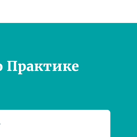
о Практике
т