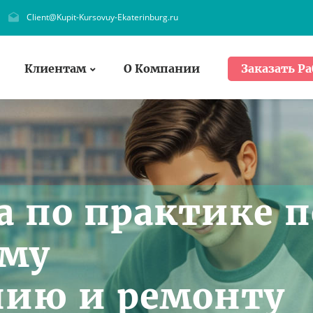
Client@Kupit-Kursovuy-Ekaterinburg.ru
Клиентам
О Компании
Заказать Ра
а по практике п
ому
нию и ремонту