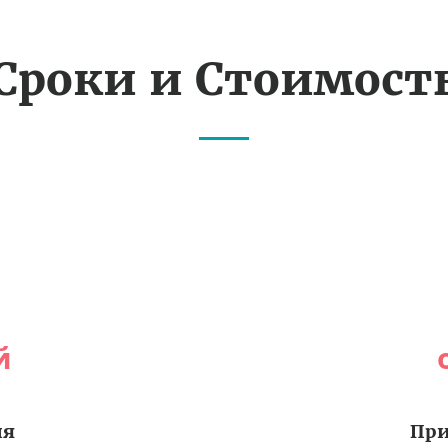
Сроки и Стоимост
й
ия
При