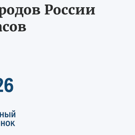
ородов России
асов