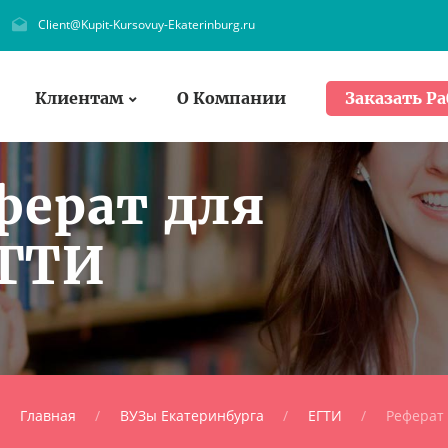
Client@Kupit-Kursovuy-Ekaterinburg.ru
Клиентам
О Компании
Заказать Ра
ферат для
ЕГТИ
Главная
ВУЗы Екатеринбурга
ЕГТИ
Реферат