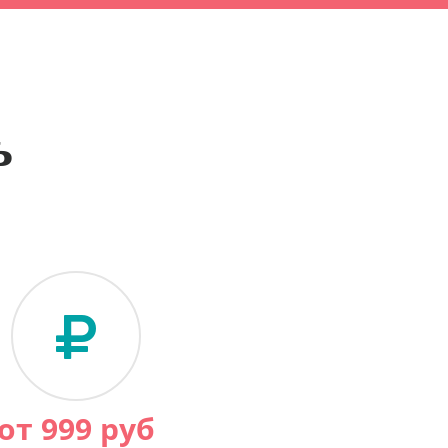
ь
от
999
руб