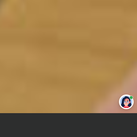
Привет 👋 Могу сделать студенческую
работу за тебя
Главная
Реферат
Испанский