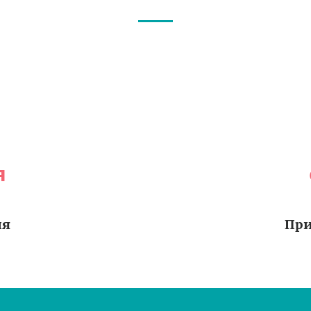
я
ия
При