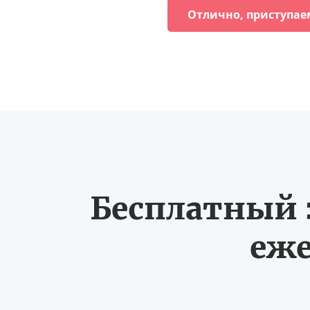
Отлично, приступае
Бесплатный з
еже