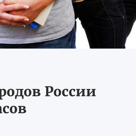
ородов России
асов