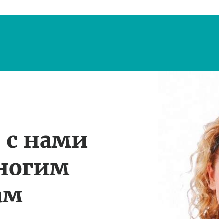
 с нами
многим
ам