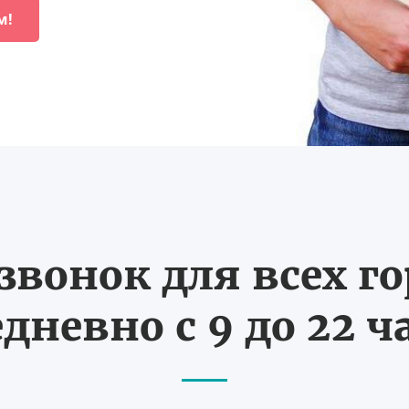
м!
вонок для всех г
дневно с 9 до 22 ч