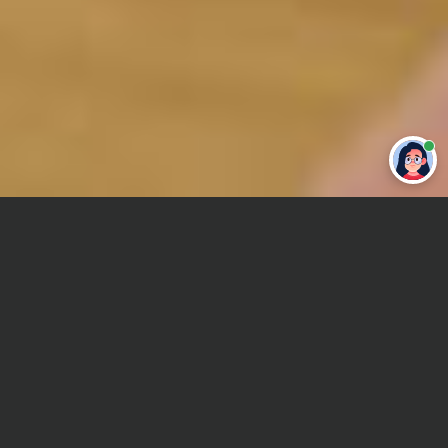
Привет 👋 Могу сделать студенческую
работу за тебя
Главная
Реферат
Ветеринария
Сроки и Стоимость