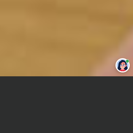
Привет 👋 Могу сделать студенческую
работу за тебя
Главная
Контрольная работа
Basic
Сроки и Стоимость