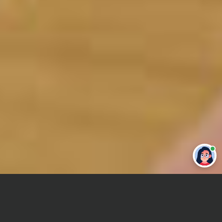
Привет 👋 Могу сделать студенческую
работу за тебя
Главная
Контрольная работа
Гидротехническое строительство