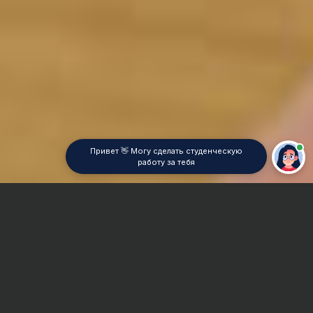
Привет 👋 Могу сделать студенческую
работу за тебя
Главная
Контрольная работа
Ветеринария
Сроки и Стоимость