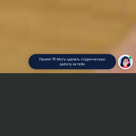
Привет 👋 Могу сделать студенческую
работу за тебя
Главная
Контрольная работа
История Древняя
Сроки и Стоимость