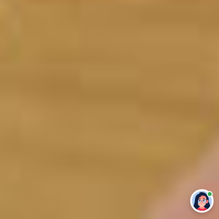
Привет 👋 Могу сделать студенческую
работу за тебя