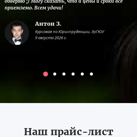
доверяю ;) Могу сказать, что и цены и сроки все
приемлемо. Всем удачи!
Антон З.
Курсовая по Юриспруденции, УрГЮУ
9 августа 2026 г.
Наш прайс-лист