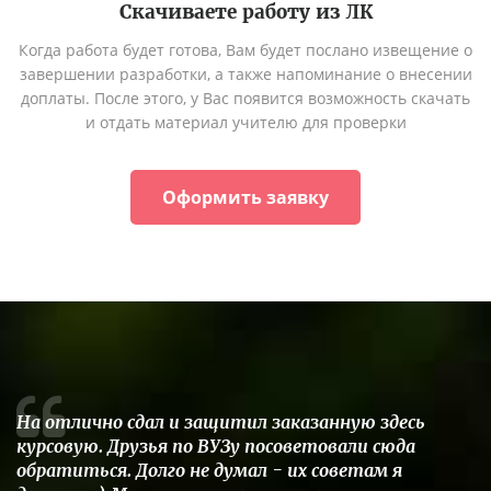
Скачиваете работу из ЛК
Когда работа будет готова, Вам будет послано извещение о
завершении разработки, а также напоминание о внесении
доплаты. После этого, у Вас появится возможность скачать
и отдать материал учителю для проверки
Оформить заявку
На отлично сдал и защитил заказанную здесь
курсовую. Друзья по ВУЗу посоветовали сюда
обратиться. Долго не думал - их советам я