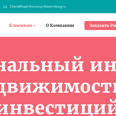
Client@Kupit-Kursovuy-Ekaterinburg.ru
Клиентам
О Компании
Заказать Ра
нальный ин
движимост
инвестици