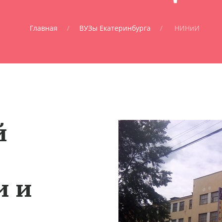
Главная
ВУЗы Екатеринбурга
НИНиИ
й
и и