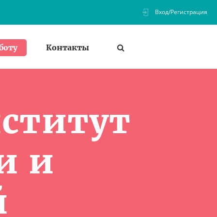
Вход/Регистрация
Контакты
боту
ститут
и и
й