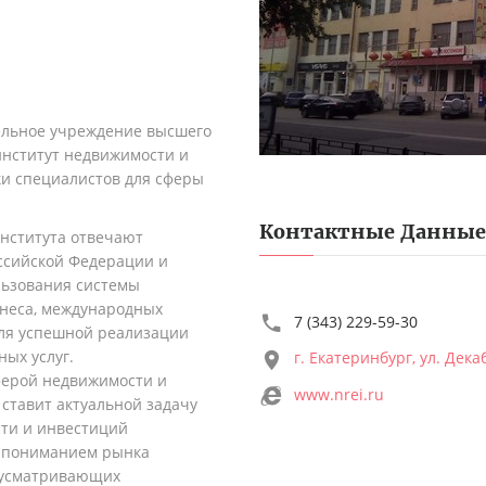
тельное учреждение высшего
нститут недвижимости и
ки специалистов для сферы
Контактные Данные
нститута отвечают
ссийской Федерации и
льзования системы
знеса, международных
7 (343) 229-59-30
для успешной реализации
ых услуг.
г. Екатеринбург, ул. Дека
ферой недвижимости и
www.nrei.ru
 ставит актуальной задачу
сти и инвестиций
м пониманием рынка
едусматривающих