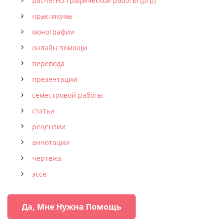
расчётно-графической работы (ргр)
практикума
монографии
онлайн помощи
перевода
презентации
семестровой работы
статьи
рецензии
аннотации
чертежа
эссе
Да, Мне Нужна Помощь